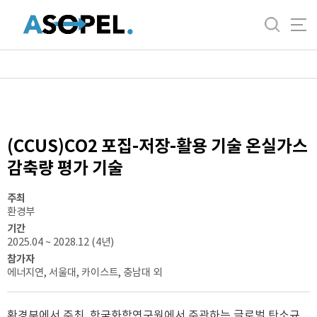
바
로
가
기
메
뉴
(CCUS)CO2 포집-저장-활용 기술 온실가스
감축량 평가 기술
주최
환경부
기간
2025.04 ~ 2028.12 (4년)
참가자
에너지연, 서울대, 카이스트, 충남대 외
환경부에서 주최, 한국화학연구원에서 주관하는 글로벌 탄소규